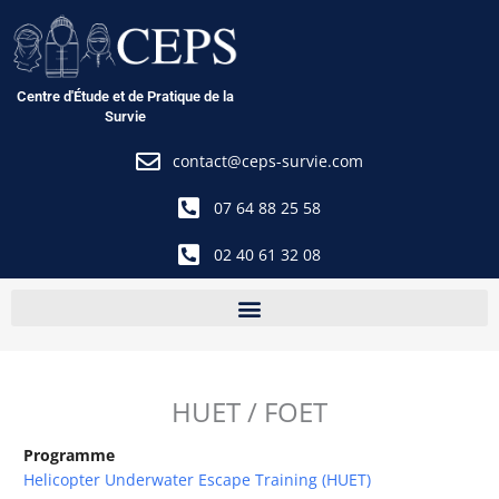
Aller
au
contenu
Centre d'Étude et de Pratique de la
Survie
contact@ceps-survie.com
07 64 88 25 58
02 40 61 32 08
HUET / FOET
Programme
Helicopter Underwater Escape Training (HUET)