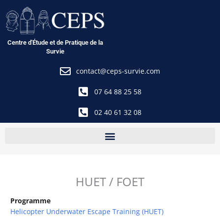
Aller
au
contenu
Centre d'Étude et de Pratique de la
Survie
contact@ceps-survie.com
07 64 88 25 58
02 40 61 32 08
HUET / FOET
Programme
Helicopter Underwater Escape Training (HUET)