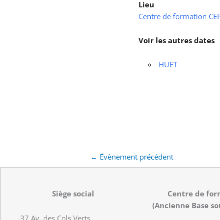
Lieu
Centre de formation CEPS
Voir les autres dates
HUET
←
Évènement précédent
Siège social
Centre de for
(Ancienne Base so
37 Av. des Cols Verts