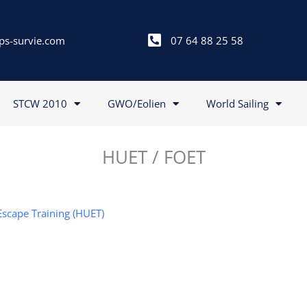
ps-survie.com
07 64 88 25 58
STCW 2010
GWO/Eolien
World Sailing
HUET / FOET
Escape Training (HUET)