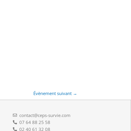
Évènement suivant
→
contact@ceps-survie.com
07 64 88 25 58
02 40 61 32 08