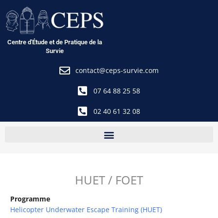
Aller
au
contenu
Centre d'Étude et de Pratique de la
Survie
contact@ceps-survie.com
07 64 88 25 58
02 40 61 32 08
HUET / FOET
Programme
Helicopter Underwater Escape Training (HUET)