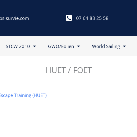
ps-survie.com
07 64 88 25 58
STCW 2010
GWO/Eolien
World Sailing
HUET / FOET
Escape Training (HUET)