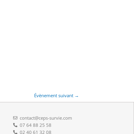
Évènement suivant
→
contact@ceps-survie.com
07 64 88 25 58
02 40 61 32 08