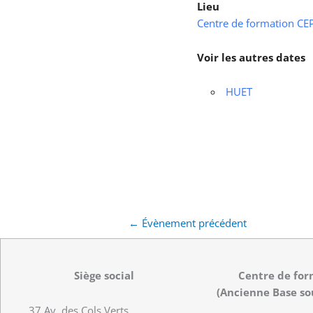
Lieu
Centre de formation CEPS
Voir les autres dates
HUET
←
Évènement précédent
Siège social
Centre de for
(Ancienne Base so
37 Av. des Cols Verts