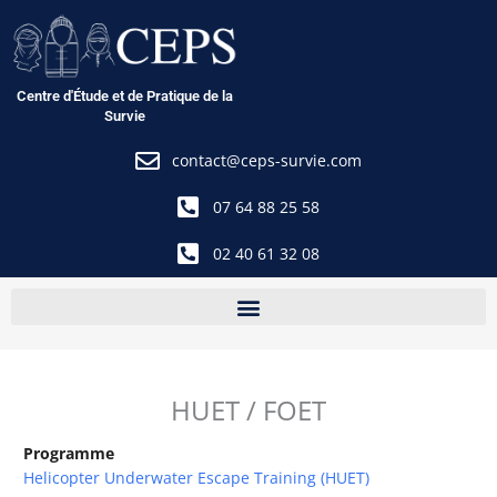
Aller
au
contenu
Centre d'Étude et de Pratique de la
Survie
contact@ceps-survie.com
07 64 88 25 58
02 40 61 32 08
HUET / FOET
Programme
Helicopter Underwater Escape Training (HUET)