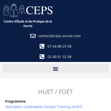
Aller
au
contenu
Centre d'Étude et de Pratique de la
Survie
contact@ceps-survie.com
07 64 88 25 58
02 40 61 32 08
HUET / FOET
Programme
Helicopter Underwater Escape Training (HUET)