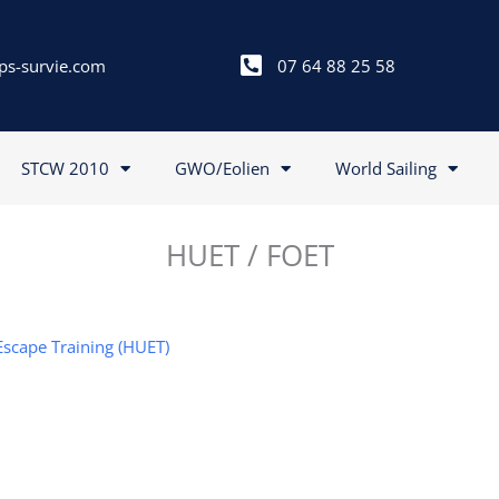
ps-survie.com
07 64 88 25 58
STCW 2010
GWO/Eolien
World Sailing
HUET / FOET
Escape Training (HUET)