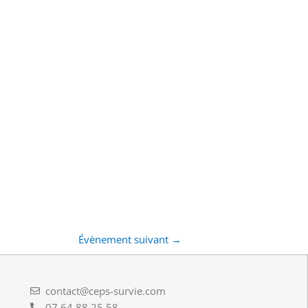
Évènement suivant
→
contact@ceps-survie.com
07 64 88 25 58