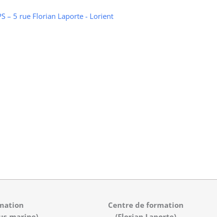
 – 5 rue Florian Laporte - Lorient
mation
Centre de formation
us-marine)
(Florian Laporte)