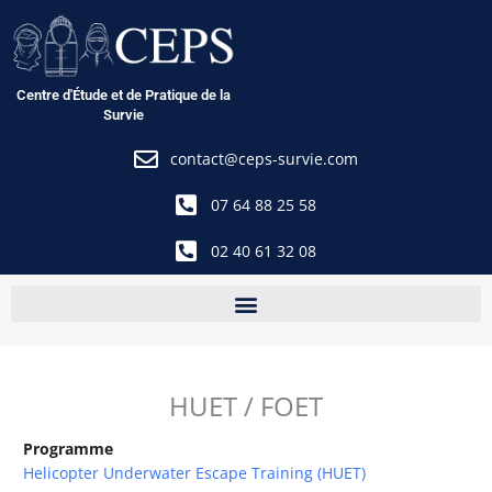
Aller
au
contenu
Centre d'Étude et de Pratique de la
Survie
contact@ceps-survie.com
07 64 88 25 58
02 40 61 32 08
HUET / FOET
Programme
Helicopter Underwater Escape Training (HUET)