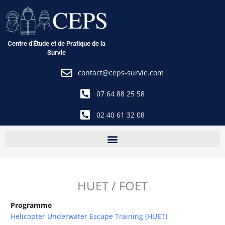
Aller
au
contenu
Centre d'Étude et de Pratique de la
Survie
contact@ceps-survie.com
07 64 88 25 58
02 40 61 32 08
HUET / FOET
Programme
Helicopter Underwater Escape Training (HUET)