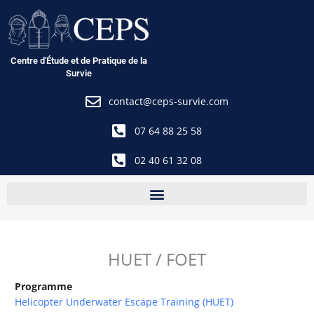
Aller
au
contenu
Centre d'Étude et de Pratique de la
Survie
contact@ceps-survie.com
07 64 88 25 58
02 40 61 32 08
HUET / FOET
Programme
Helicopter Underwater Escape Training (HUET)