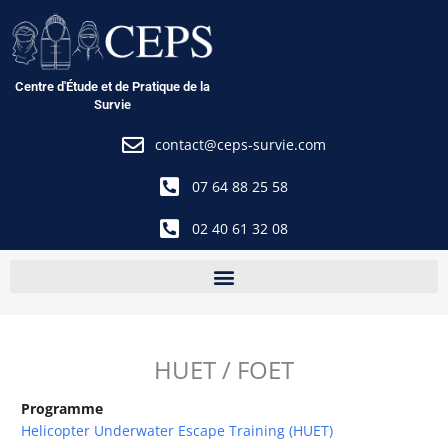
Aller
au
contenu
Centre d'Étude et de Pratique de la
Survie
contact@ceps-survie.com
07 64 88 25 58
02 40 61 32 08
HUET / FOET
Programme
Helicopter Underwater Escape Training (HUET)