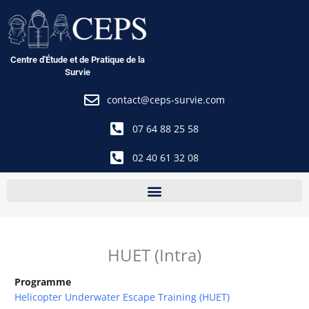
Aller
au
contenu
Centre d'Étude et de Pratique de la
Survie
contact@ceps-survie.com
07 64 88 25 58
02 40 61 32 08
HUET (Intra)
Programme
Helicopter Underwater Escape Training (HUET)