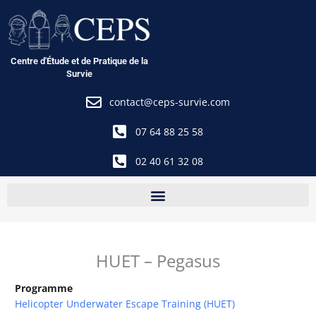
Aller
au
contenu
Centre d'Étude et de Pratique de la
Survie
contact@ceps-survie.com
07 64 88 25 58
02 40 61 32 08
HUET – Pegasus
Programme
Helicopter Underwater Escape Training (HUET)