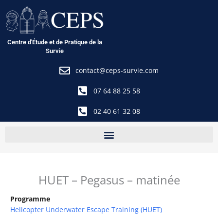
Aller
au
contenu
Centre d'Étude et de Pratique de la
Survie
contact@ceps-survie.com
07 64 88 25 58
02 40 61 32 08
HUET – Pegasus – matinée
Programme
Helicopter Underwater Escape Training (HUET)