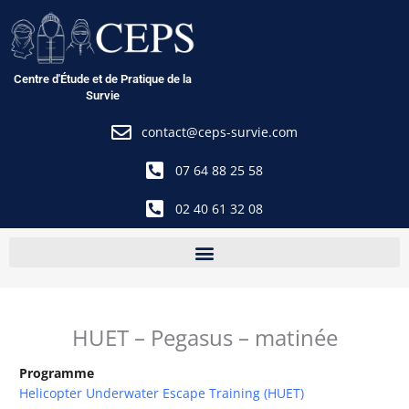
Aller
au
contenu
Centre d'Étude et de Pratique de la
Survie
contact@ceps-survie.com
07 64 88 25 58
02 40 61 32 08
HUET – Pegasus – matinée
Programme
Helicopter Underwater Escape Training (HUET)