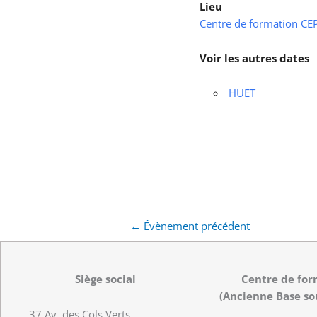
Lieu
Centre de formation CEPS
Voir les autres dates
HUET
←
Évènement précédent
Siège social
Centre de for
(Ancienne Base so
37 Av. des Cols Verts