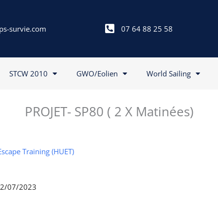
ps-survie.com
07 64 88 25 58
STCW 2010
GWO/Eolien
World Sailing
PROJET- SP80 ( 2 X Matinées)
Escape Training (HUET)
 12/07/2023