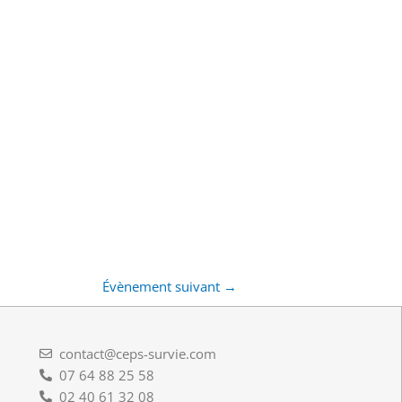
Évènement suivant
→
contact@ceps-survie.com
07 64 88 25 58
02 40 61 32 08