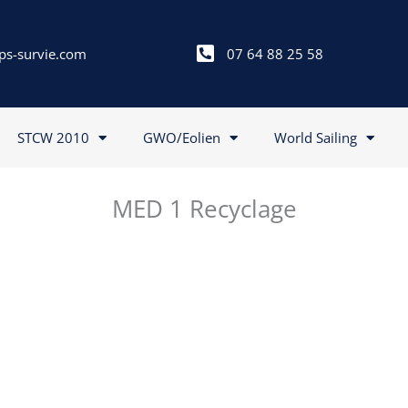
ps-survie.com
07 64 88 25 58
STCW 2010
GWO/Eolien
World Sailing
MED 1 Recyclage