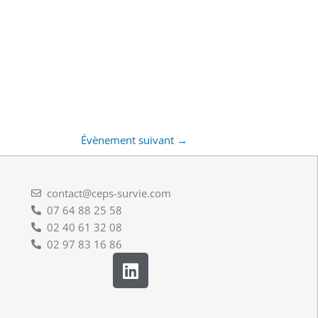
Évènement suivant
→
contact@ceps-survie.com
07 64 88 25 58
02 40 61 32 08
02 97 83 16 86
L
i
n
k