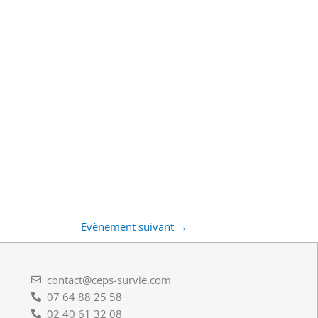
Évènement suivant
→
contact@ceps-survie.com
07 64 88 25 58
02 40 61 32 08