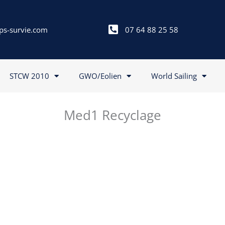
ps-survie.com
07 64 88 25 58
STCW 2010
GWO/Eolien
World Sailing
Med1 Recyclage