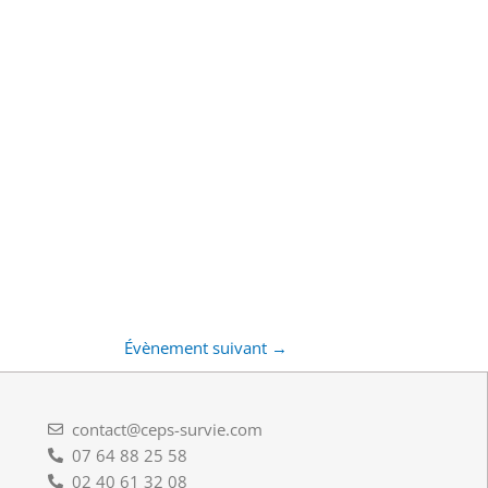
Évènement suivant
→
contact@ceps-survie.com
07 64 88 25 58
02 40 61 32 08