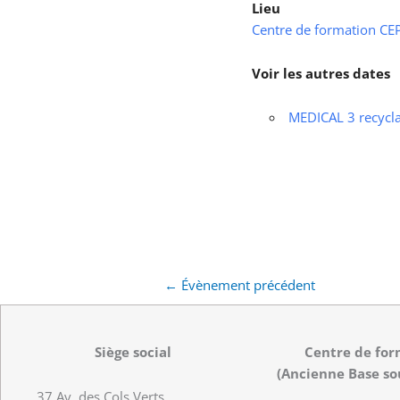
Lieu
Centre de formation CEPS
Voir les autres dates
MEDICAL 3 recycl
←
Évènement précédent
Siège social
Centre de for
(Ancienne Base so
37 Av. des Cols Verts