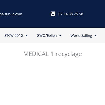
ps-survie.com
07 64 88 25 58
STCW 2010
GWO/Eolien
World Sailing
MEDICAL 1 recyclage