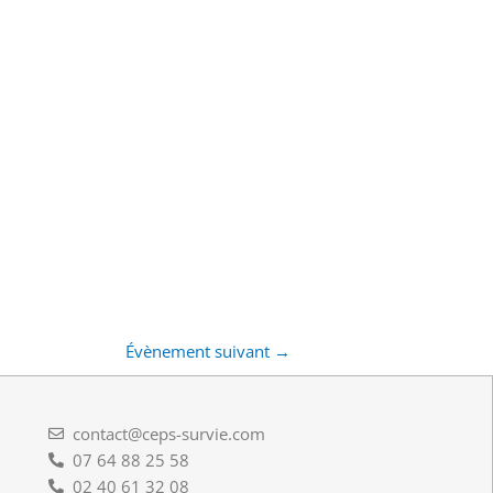
Évènement suivant
→
contact@ceps-survie.com
07 64 88 25 58
02 40 61 32 08