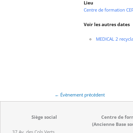
Lieu
Centre de formation CEPS
Voir les autres dates
MEDICAL 2 recycl
←
Évènement précédent
Siège social
Centre de for
(Ancienne Base so
37 Av. des Cols Verts