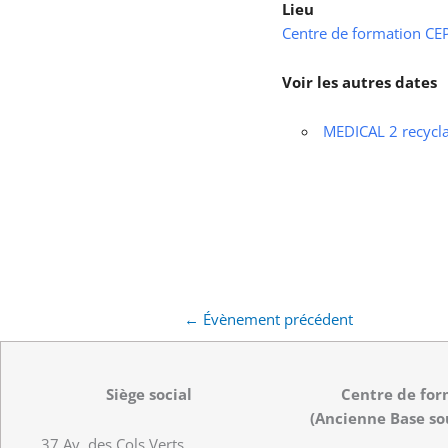
Lieu
Centre de formation CEPS
Voir les autres dates
MEDICAL 2 recycl
←
Évènement précédent
Siège social
Centre de for
(Ancienne Base so
37 Av. des Cols Verts