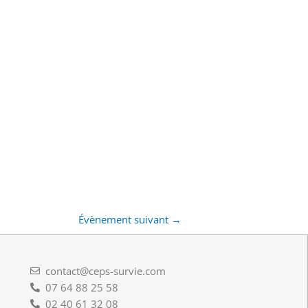
Évènement suivant
→
contact@ceps-survie.com
07 64 88 25 58
02 40 61 32 08