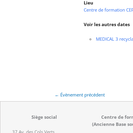
Lieu
Centre de formation CEPS
Voir les autres dates
MEDICAL 3 recycl
←
Évènement précédent
Siège social
Centre de for
(Ancienne Base so
37 Av. des Cols Verts