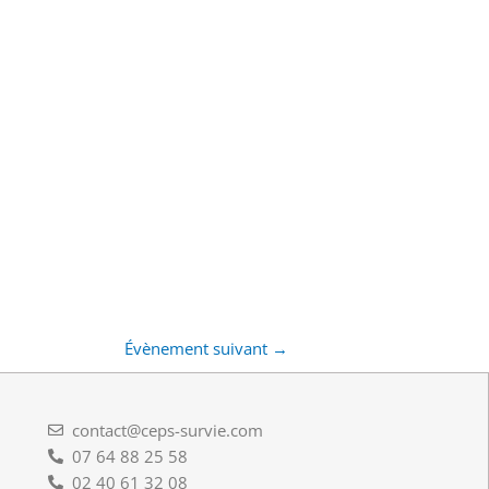
Évènement suivant
→
contact@ceps-survie.com
07 64 88 25 58
02 40 61 32 08