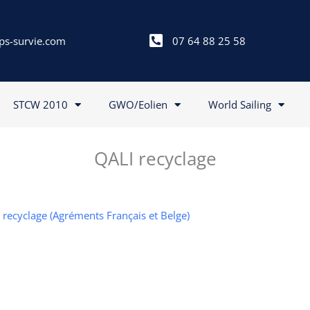
ps-survie.com
07 64 88 25 58
STCW 2010
GWO/Eolien
World Sailing
QALI recyclage
I recyclage (Agréments Français et Belge)