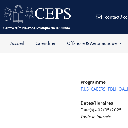
Aller
au
contenu
contact@ce
Centre d'Étude et de Pratique de la Survie
Accueil
Calendrier
Offshore & Aéronautique
Programme
T.I.S, CAEERS, FBLI, QAL
Dates/Horaires
Date(s) - 02/05/2025
Toute la journée