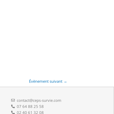
Évènement suivant
→
contact@ceps-survie.com
07 64 88 25 58
02 40 61 32 08