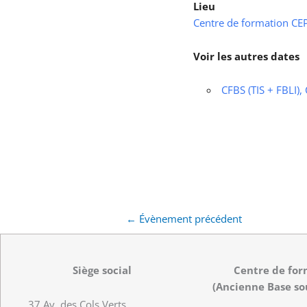
Lieu
Centre de formation CEPS
Voir les autres dates
CFBS (TIS + FBLI),
←
Évènement précédent
Siège social
Centre de for
(Ancienne Base so
37 Av. des Cols Verts