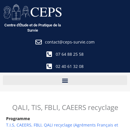
Aller
au
contenu
Centre d'Étude et de Pratique de la
Survie
contact@ceps-survie.com
07 64 88 25 58
02 40 61 32 08
QALI, TIS, FBLI, CAEERS recyclage
Programme
T.I.S, CAEERS, FBLI, QALI recyclage (Agréments Français et