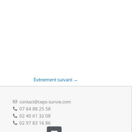
Évènement suivant
→
contact@ceps-survie.com
07 64 88 25 58
02 40 61 32 08
02 97 83 16 86
L