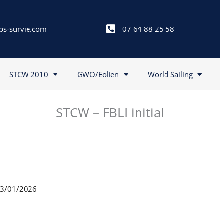
ps-survie.com
07 64 88 25 58
STCW 2010
GWO/Eolien
World Sailing
STCW – FBLI initial
 23/01/2026