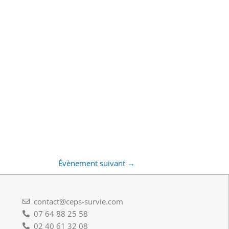
Évènement suivant
→
contact@ceps-survie.com
07 64 88 25 58
02 40 61 32 08