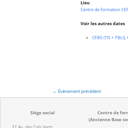
Lieu
Centre de formation CEPS
Voir les autres dates
CFBS (TIS + FBLI),
←
Évènement précédent
Siège social
Centre de for
(Ancienne Base so
37 Av. des Cols Verts