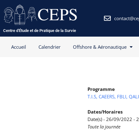
Aller
au
contenu
contact@ce
Centre d'Étude et de Pratique de la Survie
Accueil
Calendrier
Offshore & Aéronautique
Programme
T.I.S, CAEERS, FBLI, QAL
Dates/Horaires
Date(s) - 26/09/2022 -
Toute la journée