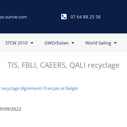
ps-survie.com
07 64 88 25 58
STCW 2010
GWO/Eolien
World Sailing
TIS, FBLI, CAEERS, QALI recyclage
I recyclage (Agréments Français et Belge)
 29/09/2022