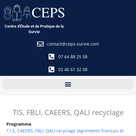
Aller
au
contenu
Centre d'Étude et de Pratique de la
Survie
contact@ceps-survie.com
07 64 88 25 58
02 40 61 32 08
TIS, FBLI, CAEERS, QALI recyclage
Programme
T.I.S, CAEERS, FBLI, QALI recyclage (Agréments Français et