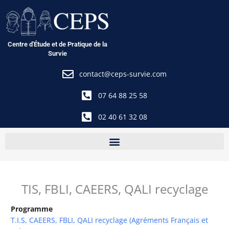
Aller
au
contenu
Centre d'Étude et de Pratique de la
Survie
contact@ceps-survie.com
07 64 88 25 58
02 40 61 32 08
TIS, FBLI, CAEERS, QALI recyclage
Programme
T.I.S, CAEERS, FBLI, QALI recyclage (Agréments Français et