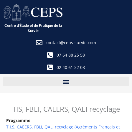
Aller
au
contenu
Centre d'Étude et de Pratique de la
Survie
contact@ceps-survie.com
07 64 88 25 58
02 40 61 32 08
TIS, FBLI, CAEERS, QALI recyclage
Programme
T.I.S, CAEERS, FBLI, QALI recyclage (Agréments Français et