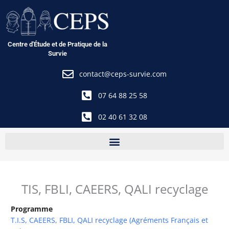
Aller
au
contenu
Centre d'Étude et de Pratique de la
Survie
contact@ceps-survie.com
07 64 88 25 58
02 40 61 32 08
TIS, FBLI, CAEERS, QALI recyclage
Programme
T.I.S, CAEERS, FBLI, QALI recyclage (Agréments Français et