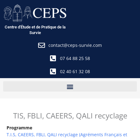
Aller
au
contenu
Centre d'Étude et de Pratique de la
Survie
contact@ceps-survie.com
07 64 88 25 58
02 40 61 32 08
TIS, FBLI, CAEERS, QALI recyclage
Programme
T.I.S, CAEERS, FBLI, QALI recyclage (Agréments Français et