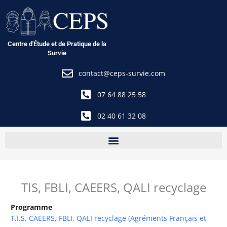
Aller
au
contenu
Centre d'Étude et de Pratique de la
Survie
contact@ceps-survie.com
07 64 88 25 58
02 40 61 32 08
TIS, FBLI, CAEERS, QALI recyclage
Programme
T.I.S, CAEERS, FBLI, QALI recyclage (Agréments Français et