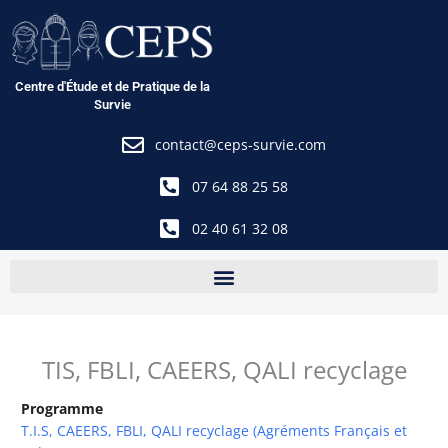
Aller
au
contenu
Centre d'Étude et de Pratique de la
Survie
contact@ceps-survie.com
07 64 88 25 58
02 40 61 32 08
TIS, FBLI, CAEERS, QALI recyclage
Programme
T.I.S, CAEERS, FBLI, QALI recyclage (Agréments Français et