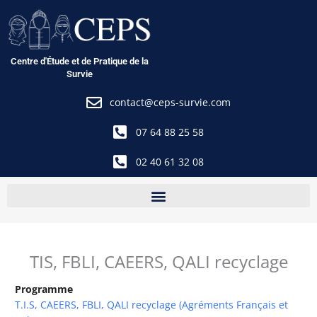
Aller
au
contenu
Centre d'Étude et de Pratique de la
Survie
contact@ceps-survie.com
07 64 88 25 58
02 40 61 32 08
TIS, FBLI, CAEERS, QALI recyclage
Programme
T.I.S, CAEERS, FBLI, QALI recyclage (Agréments Français et