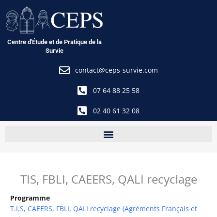
Aller
au
contenu
Centre d'Étude et de Pratique de la
Survie
contact@ceps-survie.com
07 64 88 25 58
02 40 61 32 08
TIS, FBLI, CAEERS, QALI recyclage
Programme
T.I.S, CAEERS, FBLI, QALI recyclage (Agréments Français et