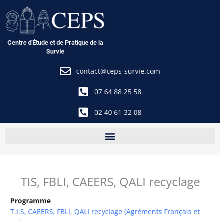
Aller
au
contenu
Centre d'Étude et de Pratique de la
Survie
contact@ceps-survie.com
07 64 88 25 58
02 40 61 32 08
TIS, FBLI, CAEERS, QALI recyclage
Programme
T.I.S, CAEERS, FBLI, QALI recyclage (Agréments Français et