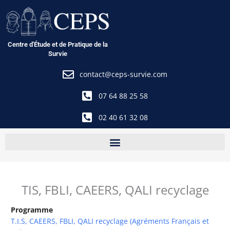
Aller
au
contenu
Centre d'Étude et de Pratique de la
Survie
contact@ceps-survie.com
07 64 88 25 58
02 40 61 32 08
TIS, FBLI, CAEERS, QALI recyclage
Programme
T.I.S, CAEERS, FBLI, QALI recyclage (Agréments Français et