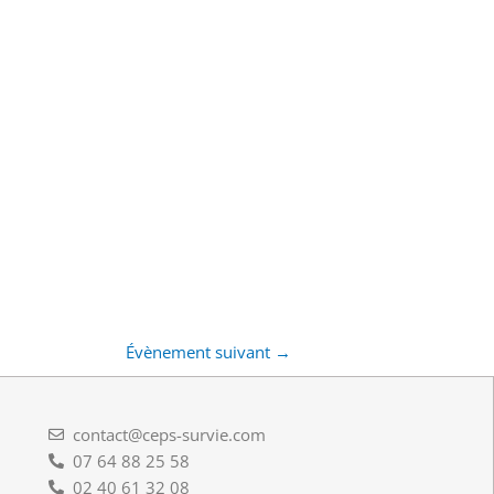
Évènement suivant
→
contact@ceps-survie.com
07 64 88 25 58
02 40 61 32 08