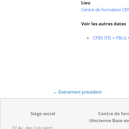
Lieu
Centre de formation CEPS
Voir les autres dates
CFBS (TIS + FBLI),
←
Évènement précédent
Siège social
Centre de for
(Ancienne Base so
37 Av. des Cols Verts