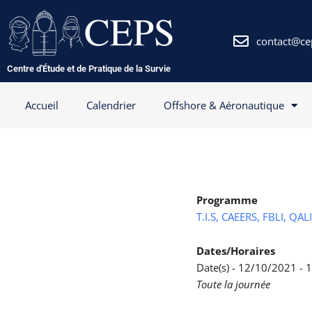
Aller
au
contenu
contact@ce
Centre d'Étude et de Pratique de la Survie
Accueil
Calendrier
Offshore & Aéronautique
Programme
T.I.S, CAEERS, FBLI, QAL
Dates/Horaires
Date(s) - 12/10/2021 -
Toute la journée