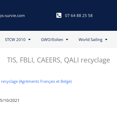
ps-survie.com
07 64 88 25 58
STCW 2010
GWO/Eolien
World Sailing
TIS, FBLI, CAEERS, QALI recyclage
I recyclage (Agréments Français et Belge)
 15/10/2021