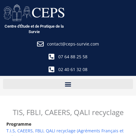
Aller
au
contenu
Centre d'Étude et de Pratique de la
Survie
contact@ceps-survie.com
07 64 88 25 58
02 40 61 32 08
TIS, FBLI, CAEERS, QALI recyclage
Programme
T.I.S, CAEERS, FBLI, QALI recyclage (Agréments Français et