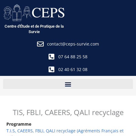
Aller
au
contenu
Centre d'Étude et de Pratique de la
Survie
contact@ceps-survie.com
07 64 88 25 58
02 40 61 32 08
TIS, FBLI, CAEERS, QALI recyclage
Programme
T.I.S, CAEERS, FBLI, QALI recyclage (Agréments Français et