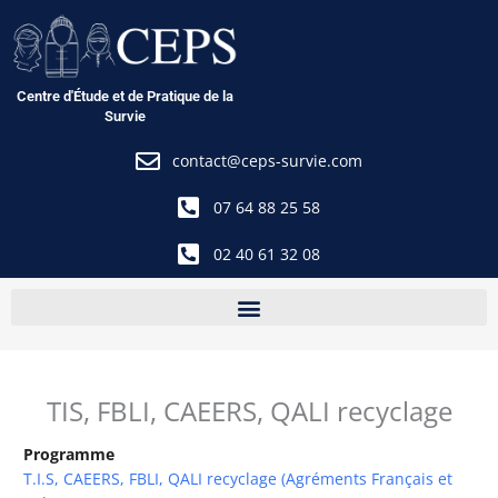
Aller
au
contenu
Centre d'Étude et de Pratique de la
Survie
contact@ceps-survie.com
07 64 88 25 58
02 40 61 32 08
TIS, FBLI, CAEERS, QALI recyclage
Programme
T.I.S, CAEERS, FBLI, QALI recyclage (Agréments Français et