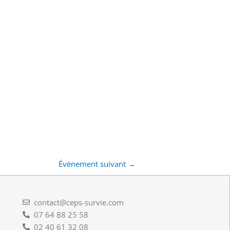
Évènement suivant
→
contact@ceps-survie.com
07 64 88 25 58
02 40 61 32 08