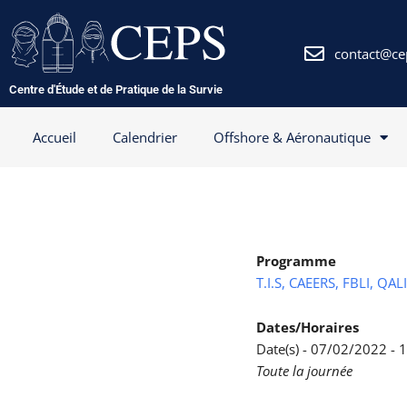
Aller
au
contenu
contact@ce
Centre d'Étude et de Pratique de la Survie
Accueil
Calendrier
Offshore & Aéronautique
Programme
T.I.S, CAEERS, FBLI, QAL
Dates/Horaires
Date(s) - 07/02/2022 -
Toute la journée