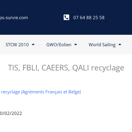
ps-survie.com
07 64 88 25 58
STCW 2010
GWO/Eolien
World Sailing
TIS, FBLI, CAEERS, QALI recyclage
I recyclage (Agréments Français et Belge)
 10/02/2022