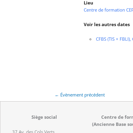
Lieu
Centre de formation CEPS
Voir les autres dates
CFBS (TIS + FBLI),
←
Évènement précédent
Siège social
Centre de for
(Ancienne Base so
37 Av. des Cols Verts