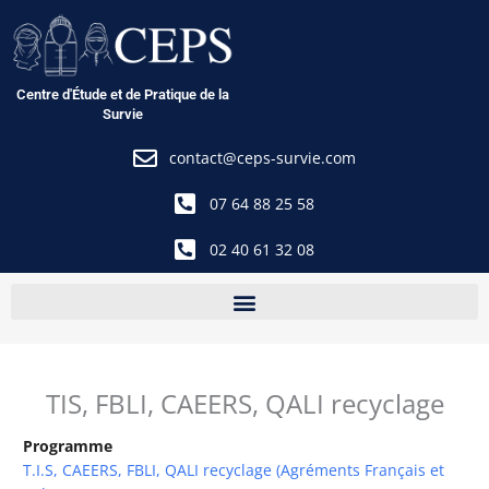
Aller
au
contenu
Centre d'Étude et de Pratique de la
Survie
contact@ceps-survie.com
07 64 88 25 58
02 40 61 32 08
TIS, FBLI, CAEERS, QALI recyclage
Programme
T.I.S, CAEERS, FBLI, QALI recyclage (Agréments Français et