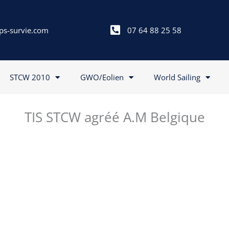
ps-survie.com
07 64 88 25 58
STCW 2010
GWO/Eolien
World Sailing
TIS STCW agréé A.M Belgique