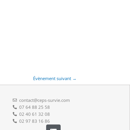
Évènement suivant
→
contact@ceps-survie.com
07 64 88 25 58
02 40 61 32 08
02 97 83 16 86
L