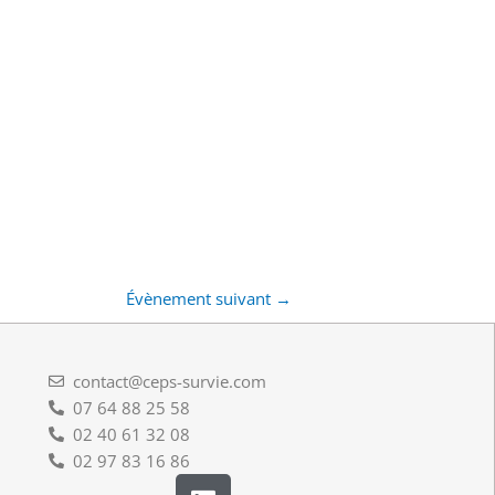
Évènement suivant
→
contact@ceps-survie.com
07 64 88 25 58
02 40 61 32 08
02 97 83 16 86
L