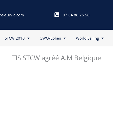
ps-survie.com
07 64 88 25 58
STCW 2010
GWO/Eolien
World Sailing
TIS STCW agréé A.M Belgique