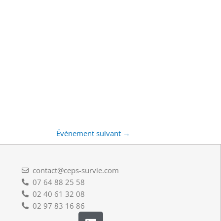
Évènement suivant
→
contact@ceps-survie.com
07 64 88 25 58
02 40 61 32 08
02 97 83 16 86
L