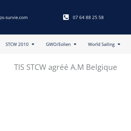
ps-survie.com
07 64 88 25 58
STCW 2010
GWO/Eolien
World Sailing
TIS STCW agréé A.M Belgique