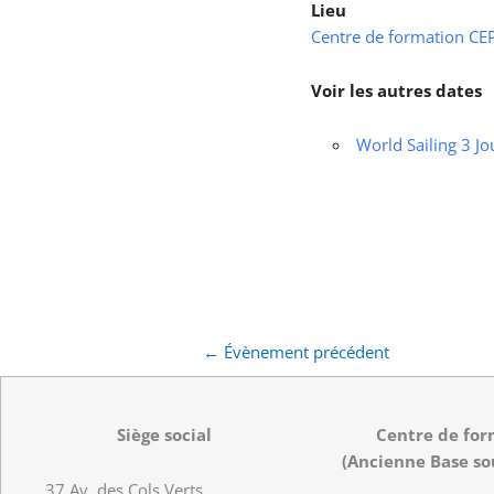
Lieu
Centre de formation CEPS
Voir les autres dates
World Sailing 3 Jo
←
Évènement précédent
Siège social
Centre de for
(Ancienne Base so
37 Av. des Cols Verts