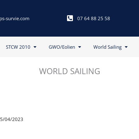
ps-survie.com
07 64 88 25 58
STCW 2010
GWO/Eolien
World Sailing
WORLD SAILING
 15/04/2023