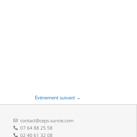
Évènement suivant
→
contact@ceps-survie.com
07 64 88 25 58
02 40 61 32 08