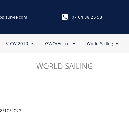
ps-survie.com
07 64 88 25 58
STCW 2010
GWO/Eolien
World Sailing
WORLD SAILING
 28/10/2023