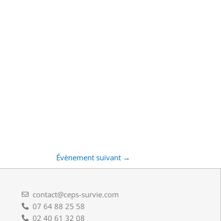
Évènement suivant
→
contact@ceps-survie.com
07 64 88 25 58
02 40 61 32 08