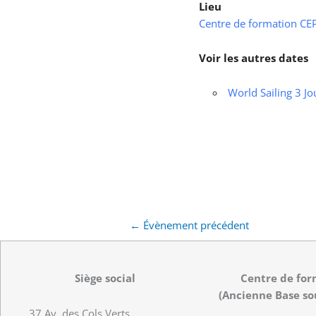
Lieu
Centre de formation CEPS
Voir les autres dates
World Sailing 3 Jo
←
Évènement précédent
Siège social
Centre de for
(Ancienne Base so
37 Av. des Cols Verts