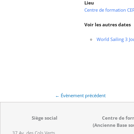
Lieu
Centre de formation CEPS
Voir les autres dates
World Sailing 3 Jo
←
Évènement précédent
Siège social
Centre de for
(Ancienne Base so
37 Av. des Cols Verts