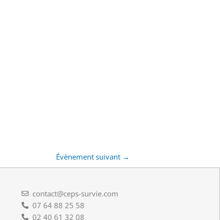
Évènement suivant
→
contact@ceps-survie.com
07 64 88 25 58
02 40 61 32 08