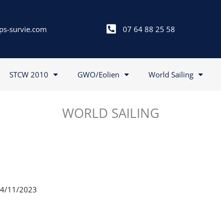
ps-survie.com
07 64 88 25 58
STCW 2010
GWO/Eolien
World Sailing
WORLD SAILING
 04/11/2023